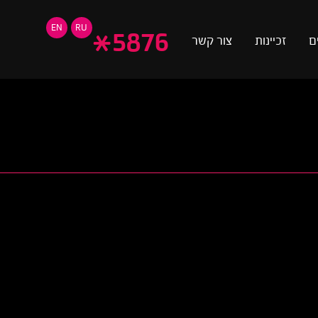
EN
RU
*
5876
ם
זכיינות
צור קשר