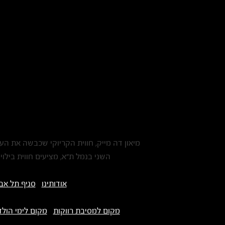
מיאון דה מייק, חווית הקריוקי שכבשה את העו
השני בנמל ת"א, מציעים חווית בילו
אודותינו
סניף תל אב
מקום למסיבת רווקות
מקום לימי הול