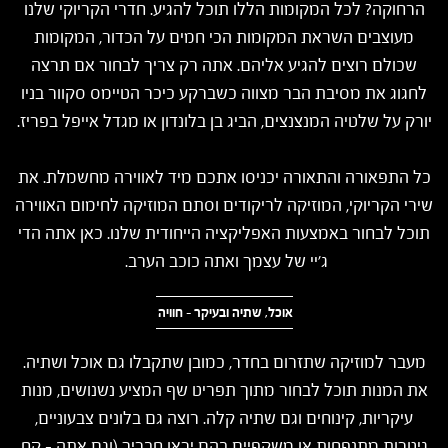
הרחוקה? לכל המקומות הללו תוכל להגיע. חדרי הקריוקי שלנו
מעוצבים השראת המקומות הכי חמים על הכדור, המקומות
שכולם רוצים להגיע אליהם. אתה רק צריך לבחור אם תרצה
לחגוג את מסיבת הבר מצווה כשברקע כיכר הטיימס סקוור בניו
יורק על שלטיה המנצנצים, הביג בן בלונדון או מגדל אייפל בפריז.
כל התפאורה והתאורה יכניסו אתכם מיד לאווירה מחשמלת. את
שירי הקריוקי, המוזיקה לריקודים וסתם המוזיקה לחימום האווירה
תוכל לבחור באמצעות האפליקציה הייחודית שלנו. כאן אתה הדי
ג'יי של עצמך ואתה כוכב הערב.
אוכל, שתיה ובעיקר - חוויה
מעבר למוזיקה שתזרום בחדר, כמובן שתקבלו גם אוכל ושתיה.
את המנות תוכל לבחור מתוך תפריט שף המציע נשנושים, מנות
עיקריות, קינוחים וגם שתיה קלה. רוצה גם בלונים צבעוניים,
גיטרות מתנפחות או משקפיים בהם יראו חבריך (וגם אתה - קח