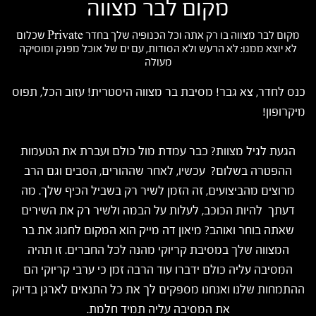
מקום לבר מצווה
מקום לבר מצווה בו רק אתה וכל הכנופיה שלך בחדר Private שכלום
לא יוצא ממנו: לא הרעש ולא הסודות, עם ים של אוכל מפנק ומוסיקה
מעולה
כנס לחדר, צא גבר! מסיבת בר מצווה היסטרית! עזוב הכל, תפוס
מיקרופון!
הגעת לגיל מצוות? כבר עמדת מול כולם ועברת את הטעמות
ההפטרה בשלום? עכשיו, לאחר שההורים, הסבים וגם הרב
מרוצים מהביצועים, זה הזמן לשיר רק בשביל הכיף שלך. מה
דעתך להיות הכוכב, לעלות על הבמה ולשיר רק את השירים
שאתה בוחר ואוהב? מיאון דה מייק הוא המקום לחגוג את בר
המצווה שלך במסיבת קריוקי מהנה לכל החברים. זו תהיה
המסיבה עליה כולם ידברו עוד הרבה זמן כי ערבי קריוקי הם
ההתמחות שלנו ואנחנו מספקים לך את כל התנאים לארגן בדיוק
את המסיבה עליה תמיד חלמת.