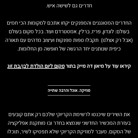
חדרים גם לשישה איש.
החדרים המסוגננים והמפנקים יקחו אתכם למקומות הכי חמים
בעולם: לונדון, פריז, ברלין, אמסטרדם ועוד. בכל מקום בעולם
(אבל רק אצלנו) תקבלו ספות מפנקות ועיצוב מדהים עם תאורה
כיפית שנותנים יחד הרגשה של חופשה מן החלומות.
קיראו עוד על מיאון דה מייק בתור
מקום ליום הולדת לבן/בת זוג
מוזיקה, אוכל והרבה שתייה
את השירים שיכנסו לרשימת הקריוקי שלכם רק אתם קובעים
בעזרת המכשיר החדשני שנמצא בחדר ובו מותקנת אפליקציה
של המקום. מעבר למוזיקת הקריוקי שלא תפסיקו לשיר, תוכלו